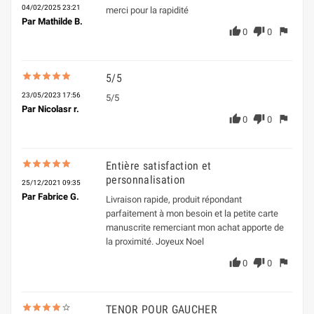
04/02/2025 23:21
merci pour la rapidité
Par Mathilde B.
thumb_up
thumb_down
flag
0
0
star
star
star
star
star
star_border
star_border
star_border
star_border
star_border
5/5
23/05/2023 17:56
5/5
Par Nicolasr r.
thumb_up
thumb_down
flag
0
0
star
star
star
star
star
star_border
star_border
star_border
star_border
star_border
Entière satisfaction et
personnalisation
25/12/2021 09:35
Par Fabrice G.
Livraison rapide, produit répondant
parfaitement à mon besoin et la petite carte
manuscrite remerciant mon achat apporte de
la proximité. Joyeux Noel
thumb_up
thumb_down
flag
0
0
star
star
star
star
star_border
star_border
star_border
star_border
star_border
TENOR POUR GAUCHER