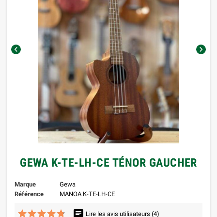
chevron_left
chevron_right
GEWA K-TE-LH-CE TÉNOR GAUCHER
Marque
Gewa
Référence
MANOA K-TE-LH-CE
chat
star
star
star
star
star
star_border
star_border
star_border
star_border
star_border
Lire les avis utilisateurs
(4)