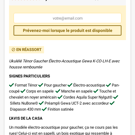
Prévenez-moi lorsque le produit est disponible
EN RÉASSORT
block
Ukulélé Ténor Gaucher Électro-Acoustique Gewa K-CO-LH-E avec
housse
rembourrée
SIGNES PARTICULIERS
Format Ténor
Pour gaucher
Électro-acoustique
Pan-
coupé
Corps en sapele
Manche en sapele
Touche et
chevalet en noyer américain
Cordes Aquila Super Nylgut©
Sillets NuBone©
Préampli Gewa UCT-2 avec accordeur
Diapason 430 mm
Finition satinée
L'AVIS DE LA CASA
Un modèle électro-acoustique pour gaucher, ça ne cours pas les
rues! Celui-ci est en sapelli, un bois exotique qui ressemble à