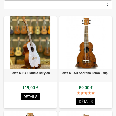
Gewa K-BA Ukulele Baryton
Gewa KT-SO Soprano Tatoo - Nippon
119,00 €
89,00 €
star
star
star
star
star
star_border
star_border
star_border
star_border
star_border
DÉTAILS
DÉTAILS