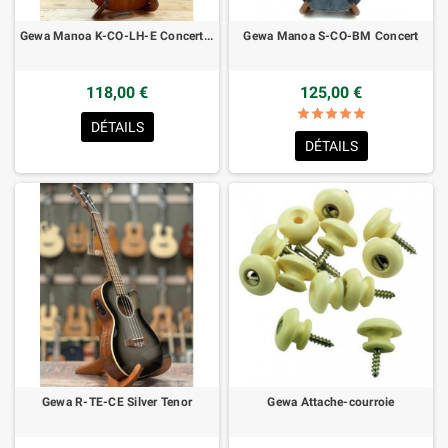
Gewa Manoa K-CO-LH-E Concert Gaucher
Gewa Manoa S-CO-BM Concert
118,00 €
125,00 €
star
star
star
star
star
star_border
star_border
star_border
star_border
star_border
DÉTAILS
DÉTAILS
Gewa R-TE-CE Silver Tenor
Gewa Attache-courroie