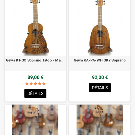
Gewa KT-SO Soprano Tatoo - Maori
Gewa KA-PA-WHISKY Soprano
89,00 €
92,00 €
star
star
star
star
star
star_border
star_border
star_border
star_border
star_border
DÉTAILS
DÉTAILS