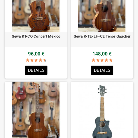
Gewa KT-CO Concert Mexico
Gewa K-TE-LH-CE Ténor Gaucher
96,00 €
148,00 €
star
star
star
star
star
star
star
star
star
star
star_border
star_border
star_border
star_border
star_border
star_border
star_border
star_border
star_border
star_border
DÉTAILS
DÉTAILS