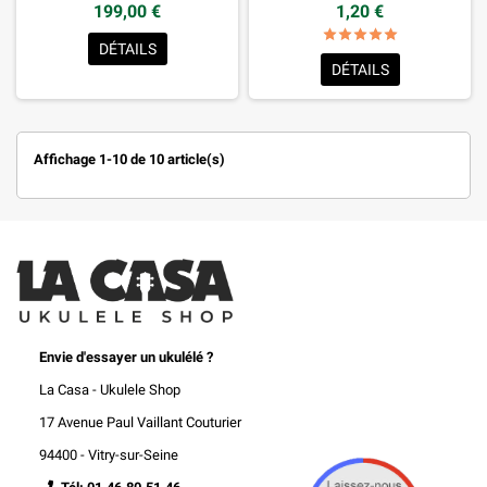
199,00 €
1,20 €
star
star
star
star
star
star_border
star_border
star_border
star_border
star_border
DÉTAILS
DÉTAILS
Affichage 1-10 de 10 article(s)
Envie d'essayer un ukulélé ?
La Casa - Ukulele Shop
17 Avenue Paul Vaillant Couturier
94400 - Vitry-sur-Seine